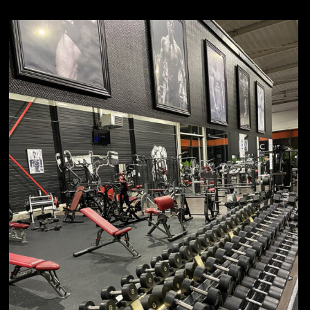
VOTRE CLUB DE
SPORT À
FAMECK
Dans votre salle BodyFasth profitez d'un accès 7j/7j
et 365 jours/an.
Ouverte de 8h à 22h30 du Lundi au Vendredi et de
8h à 18h les week-ends et jours fériés.
COACHING PERSONNALISÉS
Présence permanente d'un coach diplômé en salle