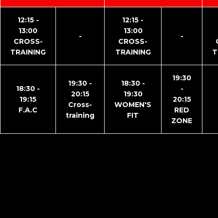
12:15 -
12:15 -
13:00
13:00
-
-
CROSS-
CROSS-
TRAINING
TRAINING
T
19:30
19:30 -
18:30 -
18:30 -
-
20:15
19:30
19:15
20:15
Cross-
WOMEN'S
F.A.C
RED
training
FIT
ZONE
NOUS CONTACTER